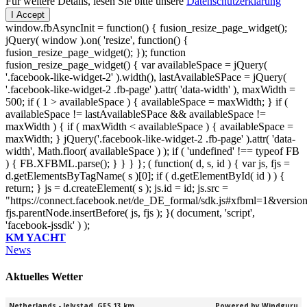
Für weitere Details, lesen Sie bitte unsere
Datenschutzerklärung
I Accept
window.fbAsyncInit = function() { fusion_resize_page_widget();
jQuery( window ).on( 'resize', function() {
fusion_resize_page_widget(); }); function
fusion_resize_page_widget() { var availableSpace = jQuery(
'.facebook-like-widget-2' ).width(), lastAvailableSPace = jQuery(
'.facebook-like-widget-2 .fb-page' ).attr( 'data-width' ), maxWidth =
500; if ( 1 > availableSpace ) { availableSpace = maxWidth; } if (
availableSpace != lastAvailableSPace && availableSpace !=
maxWidth ) { if ( maxWidth < availableSpace ) { availableSpace =
maxWidth; } jQuery('.facebook-like-widget-2 .fb-page' ).attr( 'data-
width', Math.floor( availableSpace ) ); if ( 'undefined' !== typeof FB
) { FB.XFBML.parse(); } } } }; ( function( d, s, id ) { var js, fjs =
d.getElementsByTagName( s )[0]; if ( d.getElementById( id ) ) {
return; } js = d.createElement( s ); js.id = id; js.src =
"https://connect.facebook.net/de_DE_formal/sdk.js#xfbml=1&versio
fjs.parentNode.insertBefore( js, fjs ); }( document, 'script',
'facebook-jssdk' ) );
KM YACHT
News
Aktuelles Wetter