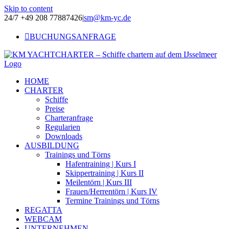
Skip to content
24/7 +49 208 77887426
|
sm@km-yc.de
BUCHUNGSANFRAGE
HOME
CHARTER
Schiffe
Preise
Charteranfrage
Regularien
Downloads
AUSBILDUNG
Trainings und Törns
Hafentraining | Kurs I
Skippertraining | Kurs II
Meilentörn | Kurs III
Frauen/Herrentörn | Kurs IV
Termine Trainings und Törns
REGATTA
WEBCAM
UNTERNEHMEN