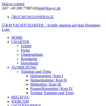
Skip to content
24/7 +49 208 77887426
|
sm@km-yc.de
BUCHUNGSANFRAGE
HOME
CHARTER
Schiffe
Preise
Charteranfrage
Regularien
Downloads
AUSBILDUNG
Trainings und Törns
Hafentraining | Kurs I
Skippertraining | Kurs II
Meilentörn | Kurs III
Frauen/Herrentörn | Kurs IV
Termine Trainings und Törns
REGATTA
WEBCAM
UNTERNEHMEN