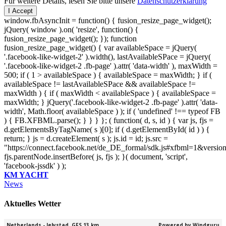
Für weitere Details, lesen Sie bitte unsere
Datenschutzerklärung
I Accept
window.fbAsyncInit = function() { fusion_resize_page_widget();
jQuery( window ).on( 'resize', function() {
fusion_resize_page_widget(); }); function
fusion_resize_page_widget() { var availableSpace = jQuery(
'.facebook-like-widget-2' ).width(), lastAvailableSPace = jQuery(
'.facebook-like-widget-2 .fb-page' ).attr( 'data-width' ), maxWidth =
500; if ( 1 > availableSpace ) { availableSpace = maxWidth; } if (
availableSpace != lastAvailableSPace && availableSpace !=
maxWidth ) { if ( maxWidth < availableSpace ) { availableSpace =
maxWidth; } jQuery('.facebook-like-widget-2 .fb-page' ).attr( 'data-
width', Math.floor( availableSpace ) ); if ( 'undefined' !== typeof FB
) { FB.XFBML.parse(); } } } }; ( function( d, s, id ) { var js, fjs =
d.getElementsByTagName( s )[0]; if ( d.getElementById( id ) ) {
return; } js = d.createElement( s ); js.id = id; js.src =
"https://connect.facebook.net/de_DE_formal/sdk.js#xfbml=1&versio
fjs.parentNode.insertBefore( js, fjs ); }( document, 'script',
'facebook-jssdk' ) );
KM YACHT
News
Aktuelles Wetter