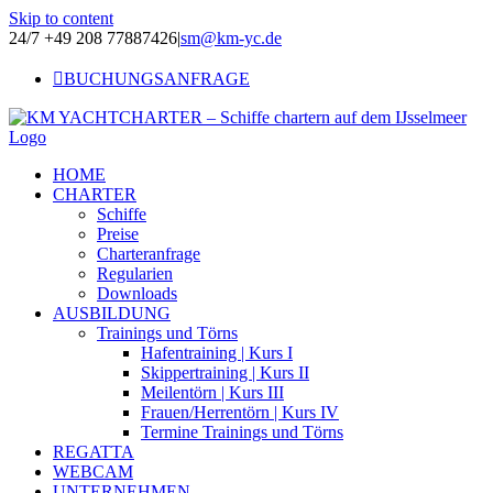
Skip to content
24/7 +49 208 77887426
|
sm@km-yc.de
BUCHUNGSANFRAGE
HOME
CHARTER
Schiffe
Preise
Charteranfrage
Regularien
Downloads
AUSBILDUNG
Trainings und Törns
Hafentraining | Kurs I
Skippertraining | Kurs II
Meilentörn | Kurs III
Frauen/Herrentörn | Kurs IV
Termine Trainings und Törns
REGATTA
WEBCAM
UNTERNEHMEN