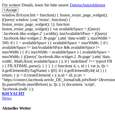
Für weitere Details, lesen Sie bitte unsere
Datenschutzerklärung
I Accept
window.fbAsyncInit = function() { fusion_resize_page_widget();
jQuery( window ).on( 'resize', function() {
fusion_resize_page_widget(); }); function
fusion_resize_page_widget() { var availableSpace = jQuery(
'.facebook-like-widget-2' ).width(), lastAvailableSPace = jQuery(
'.facebook-like-widget-2 .fb-page' ).attr( 'data-width' ), maxWidth =
500; if ( 1 > availableSpace ) { availableSpace = maxWidth; } if (
availableSpace != lastAvailableSPace && availableSpace !=
maxWidth ) { if ( maxWidth < availableSpace ) { availableSpace =
maxWidth; } jQuery('.facebook-like-widget-2 .fb-page' ).attr( 'data-
width', Math.floor( availableSpace ) ); if ( 'undefined' !== typeof FB
) { FB.XFBML.parse(); } } } }; ( function( d, s, id ) { var js, fjs =
d.getElementsByTagName( s )[0]; if ( d.getElementById( id ) ) {
return; } js = d.createElement( s ); js.id = id; js.src =
"https://connect.facebook.net/de_DE_formal/sdk.js#xfbml=1&versio
fjs.parentNode.insertBefore( js, fjs ); }( document, 'script',
'facebook-jssdk' ) );
KM YACHT
News
Aktuelles Wetter