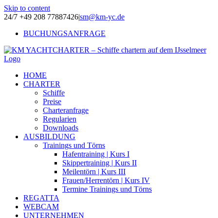
Skip to content
24/7 +49 208 77887426
|
sm@km-yc.de
BUCHUNGSANFRAGE
HOME
CHARTER
Schiffe
Preise
Charteranfrage
Regularien
Downloads
AUSBILDUNG
Trainings und Törns
Hafentraining | Kurs I
Skippertraining | Kurs II
Meilentörn | Kurs III
Frauen/Herrentörn | Kurs IV
Termine Trainings und Törns
REGATTA
WEBCAM
UNTERNEHMEN