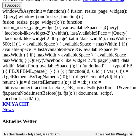
I Accept
window.fbAsyncInit = function() { fusion_resize_page_widget();
jQuery( window ).on( 'resize', function() {
fusion_resize_page_widget(); }); function
fusion_resize_page_widget() { var availableSpace = jQuery(
'.facebook-like-widget-2' ).width(), lastAvailableSPace = jQuery(
'.facebook-like-widget-2 .fb-page' ).attr( 'data-width' ), maxWidth =
500; if ( 1 > availableSpace ) { availableSpace = maxWidth; } if (
availableSpace != lastAvailableSPace && availableSpace !=
maxWidth ) { if ( maxWidth < availableSpace ) { availableSpace =
maxWidth; } jQuery('.facebook-like-widget-2 .fb-page' ).attr( 'data-
width', Math.floor( availableSpace ) ); if ( 'undefined' !== typeof FB
) { FB.XFBML.parse(); } } } }; ( function( d, s, id ) { var js, fjs =
d.getElementsByTagName( s )[0]; if ( d.getElementById( id ) ) {
return; } js = d.createElement( s ); js.id = id; js.src =
"https://connect.facebook.net/de_DE_formal/sdk.js#xfbml=1&versio
fjs.parentNode.insertBefore( js, fjs ); }( document, 'script',
'facebook-jssdk' ) );
KM YACHT
News
Aktuelles Wetter