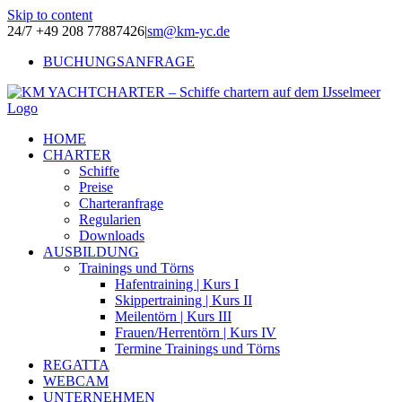
Skip to content
24/7 +49 208 77887426
|
sm@km-yc.de
BUCHUNGSANFRAGE
HOME
CHARTER
Schiffe
Preise
Charteranfrage
Regularien
Downloads
AUSBILDUNG
Trainings und Törns
Hafentraining | Kurs I
Skippertraining | Kurs II
Meilentörn | Kurs III
Frauen/Herrentörn | Kurs IV
Termine Trainings und Törns
REGATTA
WEBCAM
UNTERNEHMEN