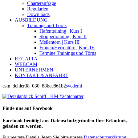
Charteranfrage
Regularien
Downloads
AUSBILDUNG
Trainings und Törns
Hafentraining | Kurs I
Skippertraining | Kurs II
Meilentörn | Kurs III
Frauen/Herrentörn | Kurs IV
Termine Trainings und Törns
REGATTA
WEBCAM
UNTERNEHMEN
KONTAKT & ANFAHRT
csm_dehler38_030_88bec861b2
svedemi
Finde uns auf Facebook
Facebook benötigt aus Datenschutzgründen Ihre Erlaubnis,
geladen zu werden.
Für weitere Details, lesen Sie bitte unsere
Datenschutzerklärung