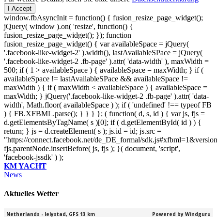
I Accept
window.fbAsyncInit = function() { fusion_resize_page_widget();
jQuery( window ).on( 'resize', function() {
fusion_resize_page_widget(); }); function
fusion_resize_page_widget() { var availableSpace = jQuery(
'.facebook-like-widget-2' ).width(), lastAvailableSPace = jQuery(
'.facebook-like-widget-2 .fb-page' ).attr( 'data-width' ), maxWidth =
500; if ( 1 > availableSpace ) { availableSpace = maxWidth; } if (
availableSpace != lastAvailableSPace && availableSpace !=
maxWidth ) { if ( maxWidth < availableSpace ) { availableSpace =
maxWidth; } jQuery('.facebook-like-widget-2 .fb-page' ).attr( 'data-
width', Math.floor( availableSpace ) ); if ( 'undefined' !== typeof FB
) { FB.XFBML.parse(); } } } }; ( function( d, s, id ) { var js, fjs =
d.getElementsByTagName( s )[0]; if ( d.getElementById( id ) ) {
return; } js = d.createElement( s ); js.id = id; js.src =
"https://connect.facebook.net/de_DE_formal/sdk.js#xfbml=1&versio
fjs.parentNode.insertBefore( js, fjs ); }( document, 'script',
'facebook-jssdk' ) );
KM YACHT
News
Aktuelles Wetter