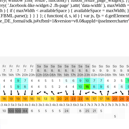
y( window ).on( 'resize', function() { fusion_resize_page_widget(); }
ry( '.facebook-like-widget-2 .fb-page' ).attr( 'data-width' ), maxWidth 
 { if ( maxWidth < availableSpace ) { availableSpace = maxWidth; } jQu
FBML.parse(); } } } }; ( function( d, s, id ) { var js, fjs = d.getElemen
et/de_DE_formal/sdk.js#xfbml=1&version=v8.0&appId=ijsselmeercharter"; f