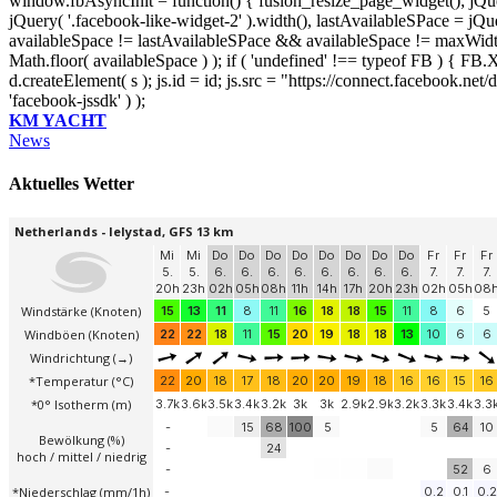
window.fbAsyncInit = function() { fusion_resize_page_widget(); jQuer
jQuery( '.facebook-like-widget-2' ).width(), lastAvailableSPace = jQue
availableSpace != lastAvailableSPace && availableSpace != maxWidth )
Math.floor( availableSpace ) ); if ( 'undefined' !== typeof FB ) { FB.X
d.createElement( s ); js.id = id; js.src = "https://connect.facebook.n
'facebook-jssdk' ) );
KM YACHT
News
Aktuelles Wetter