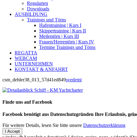
Regularien
Downloads
AUSBILDUNG
Trainings und Törns
Hafentraining | Kurs I
Skippertraining | Kurs II
Meilentörn | Kurs III
Frauen/Herrentörn | Kurs IV
Termine Trainings und Törns
REGATTA
WEBCAM
UNTERNEHMEN
KONTAKT & ANFAHRT
csm_dehler38_013_57d41ed849
svedemi
Finde uns auf Facebook
Facebook benötigt aus Datenschutzgründen Ihre Erlaubnis, gel
Für weitere Details, lesen Sie bitte unsere
Datenschutzerklärung
I Accept