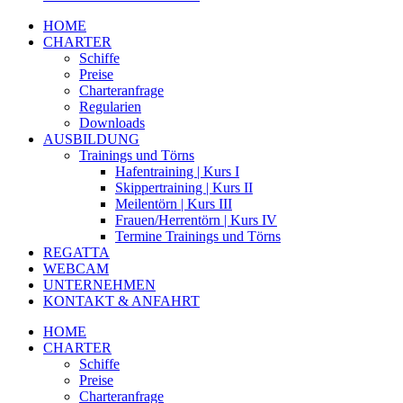
HOME
CHARTER
Schiffe
Preise
Charteranfrage
Regularien
Downloads
AUSBILDUNG
Trainings und Törns
Hafentraining | Kurs I
Skippertraining | Kurs II
Meilentörn | Kurs III
Frauen/Herrentörn | Kurs IV
Termine Trainings und Törns
REGATTA
WEBCAM
UNTERNEHMEN
KONTAKT & ANFAHRT
HOME
CHARTER
Schiffe
Preise
Charteranfrage