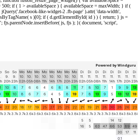
); function fusion_resize_page_widget() { var availableSpace =
= 500; if ( 1 > availableSpace ) { availableSpace = maxWidth; } if (
ery('.facebook-like-widget-2 .fb-page' ).attr( 'data-width',
tsByTagName( s )[0]; if ( d.getElementById( id ) ) { return; } js =
js.parentNode.insertBefore( js, fjs ); }( document, 'script',