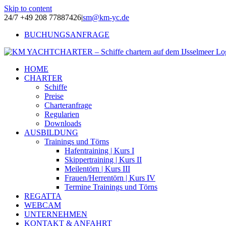
Skip to content
24/7 +49 208 77887426
|
sm@km-yc.de
BUCHUNGSANFRAGE
HOME
CHARTER
Schiffe
Preise
Charteranfrage
Regularien
Downloads
AUSBILDUNG
Trainings und Törns
Hafentraining | Kurs I
Skippertraining | Kurs II
Meilentörn | Kurs III
Frauen/Herrentörn | Kurs IV
Termine Trainings und Törns
REGATTA
WEBCAM
UNTERNEHMEN
KONTAKT & ANFAHRT