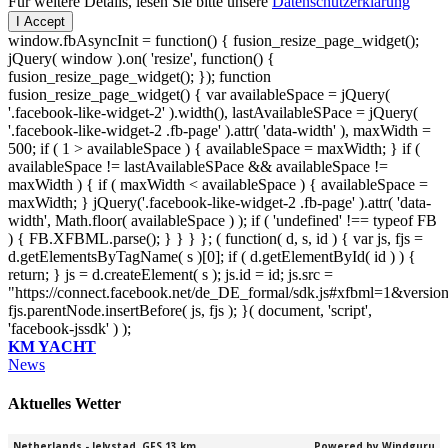
Für weitere Details, lesen Sie bitte unsere
Datenschutzerklärung
I Accept
window.fbAsyncInit = function() { fusion_resize_page_widget();
jQuery( window ).on( 'resize', function() {
fusion_resize_page_widget(); }); function
fusion_resize_page_widget() { var availableSpace = jQuery(
'.facebook-like-widget-2' ).width(), lastAvailableSPace = jQuery(
'.facebook-like-widget-2 .fb-page' ).attr( 'data-width' ), maxWidth =
500; if ( 1 > availableSpace ) { availableSpace = maxWidth; } if (
availableSpace != lastAvailableSPace && availableSpace !=
maxWidth ) { if ( maxWidth < availableSpace ) { availableSpace =
maxWidth; } jQuery('.facebook-like-widget-2 .fb-page' ).attr( 'data-
width', Math.floor( availableSpace ) ); if ( 'undefined' !== typeof FB
) { FB.XFBML.parse(); } } } }; ( function( d, s, id ) { var js, fjs =
d.getElementsByTagName( s )[0]; if ( d.getElementById( id ) ) {
return; } js = d.createElement( s ); js.id = id; js.src =
"https://connect.facebook.net/de_DE_formal/sdk.js#xfbml=1&versio
fjs.parentNode.insertBefore( js, fjs ); }( document, 'script',
'facebook-jssdk' ) );
KM YACHT
News
Aktuelles Wetter