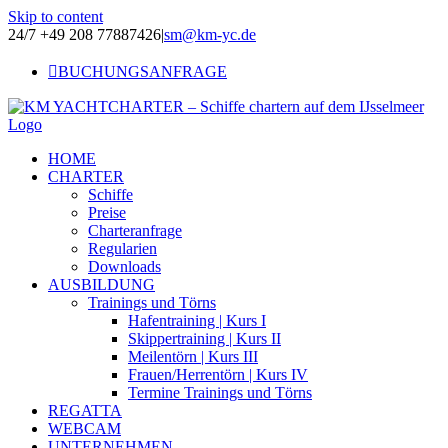
Skip to content
24/7 +49 208 77887426
|
sm@km-yc.de
BUCHUNGSANFRAGE
HOME
CHARTER
Schiffe
Preise
Charteranfrage
Regularien
Downloads
AUSBILDUNG
Trainings und Törns
Hafentraining | Kurs I
Skippertraining | Kurs II
Meilentörn | Kurs III
Frauen/Herrentörn | Kurs IV
Termine Trainings und Törns
REGATTA
WEBCAM
UNTERNEHMEN