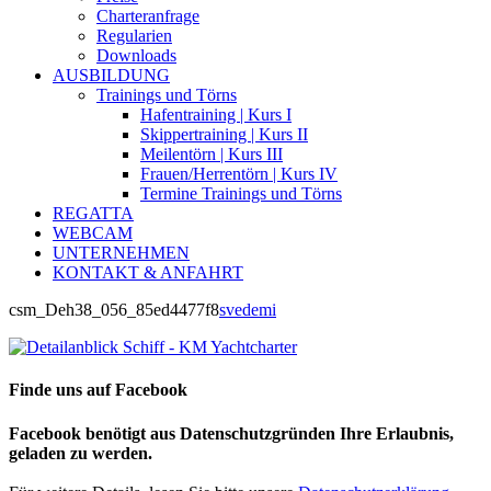
Charteranfrage
Regularien
Downloads
AUSBILDUNG
Trainings und Törns
Hafentraining | Kurs I
Skippertraining | Kurs II
Meilentörn | Kurs III
Frauen/Herrentörn | Kurs IV
Termine Trainings und Törns
REGATTA
WEBCAM
UNTERNEHMEN
KONTAKT & ANFAHRT
csm_Deh38_056_85ed4477f8
svedemi
Finde uns auf Facebook
Facebook benötigt aus Datenschutzgründen Ihre Erlaubnis,
geladen zu werden.