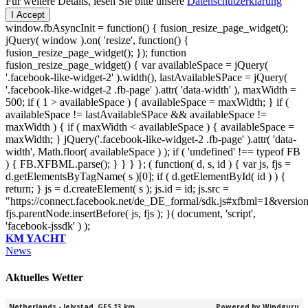
Für weitere Details, lesen Sie bitte unsere
Datenschutzerklärung
I Accept
window.fbAsyncInit = function() { fusion_resize_page_widget();
jQuery( window ).on( 'resize', function() {
fusion_resize_page_widget(); }); function
fusion_resize_page_widget() { var availableSpace = jQuery(
'.facebook-like-widget-2' ).width(), lastAvailableSPace = jQuery(
'.facebook-like-widget-2 .fb-page' ).attr( 'data-width' ), maxWidth =
500; if ( 1 > availableSpace ) { availableSpace = maxWidth; } if (
availableSpace != lastAvailableSPace && availableSpace !=
maxWidth ) { if ( maxWidth < availableSpace ) { availableSpace =
maxWidth; } jQuery('.facebook-like-widget-2 .fb-page' ).attr( 'data-
width', Math.floor( availableSpace ) ); if ( 'undefined' !== typeof FB
) { FB.XFBML.parse(); } } } }; ( function( d, s, id ) { var js, fjs =
d.getElementsByTagName( s )[0]; if ( d.getElementById( id ) ) {
return; } js = d.createElement( s ); js.id = id; js.src =
"https://connect.facebook.net/de_DE_formal/sdk.js#xfbml=1&versio
fjs.parentNode.insertBefore( js, fjs ); }( document, 'script',
'facebook-jssdk' ) );
KM YACHT
News
Aktuelles Wetter