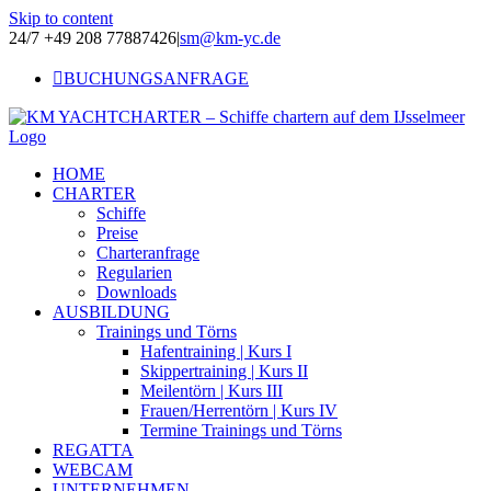
Skip to content
24/7 +49 208 77887426
|
sm@km-yc.de
BUCHUNGSANFRAGE
HOME
CHARTER
Schiffe
Preise
Charteranfrage
Regularien
Downloads
AUSBILDUNG
Trainings und Törns
Hafentraining | Kurs I
Skippertraining | Kurs II
Meilentörn | Kurs III
Frauen/Herrentörn | Kurs IV
Termine Trainings und Törns
REGATTA
WEBCAM
UNTERNEHMEN