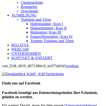
Charteranfrage
Regularien
Downloads
AUSBILDUNG
Trainings und Törns
Hafentraining | Kurs I
Skippertraining | Kurs II
Meilentörn | Kurs III
Frauen/Herrentörn | Kurs IV
Termine Trainings und Törns
REGATTA
WEBCAM
UNTERNEHMEN
KONTAKT & ANFAHRT
csm_D38_0019_d072380e3f_bc975dd3d3
svedemi
Finde uns auf Facebook
Facebook benötigt aus Datenschutzgründen Ihre Erlaubnis,
geladen zu werden.
Für weitere Details, lesen Sie bitte unsere
Datenschutzerklärung