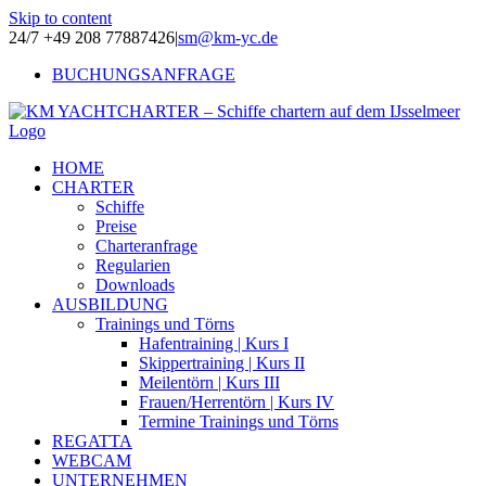
Skip to content
24/7 +49 208 77887426
|
sm@km-yc.de
BUCHUNGSANFRAGE
HOME
CHARTER
Schiffe
Preise
Charteranfrage
Regularien
Downloads
AUSBILDUNG
Trainings und Törns
Hafentraining | Kurs I
Skippertraining | Kurs II
Meilentörn | Kurs III
Frauen/Herrentörn | Kurs IV
Termine Trainings und Törns
REGATTA
WEBCAM
UNTERNEHMEN