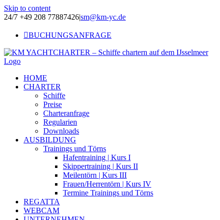
Skip to content
24/7 +49 208 77887426
|
sm@km-yc.de
BUCHUNGSANFRAGE
HOME
CHARTER
Schiffe
Preise
Charteranfrage
Regularien
Downloads
AUSBILDUNG
Trainings und Törns
Hafentraining | Kurs I
Skippertraining | Kurs II
Meilentörn | Kurs III
Frauen/Herrentörn | Kurs IV
Termine Trainings und Törns
REGATTA
WEBCAM
UNTERNEHMEN