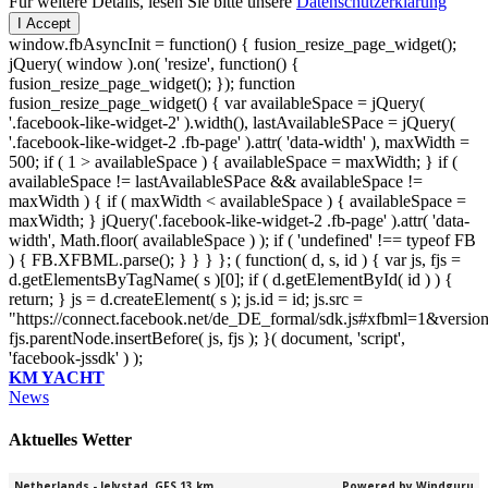
Für weitere Details, lesen Sie bitte unsere
Datenschutzerklärung
I Accept
window.fbAsyncInit = function() { fusion_resize_page_widget();
jQuery( window ).on( 'resize', function() {
fusion_resize_page_widget(); }); function
fusion_resize_page_widget() { var availableSpace = jQuery(
'.facebook-like-widget-2' ).width(), lastAvailableSPace = jQuery(
'.facebook-like-widget-2 .fb-page' ).attr( 'data-width' ), maxWidth =
500; if ( 1 > availableSpace ) { availableSpace = maxWidth; } if (
availableSpace != lastAvailableSPace && availableSpace !=
maxWidth ) { if ( maxWidth < availableSpace ) { availableSpace =
maxWidth; } jQuery('.facebook-like-widget-2 .fb-page' ).attr( 'data-
width', Math.floor( availableSpace ) ); if ( 'undefined' !== typeof FB
) { FB.XFBML.parse(); } } } }; ( function( d, s, id ) { var js, fjs =
d.getElementsByTagName( s )[0]; if ( d.getElementById( id ) ) {
return; } js = d.createElement( s ); js.id = id; js.src =
"https://connect.facebook.net/de_DE_formal/sdk.js#xfbml=1&versio
fjs.parentNode.insertBefore( js, fjs ); }( document, 'script',
'facebook-jssdk' ) );
KM YACHT
News
Aktuelles Wetter