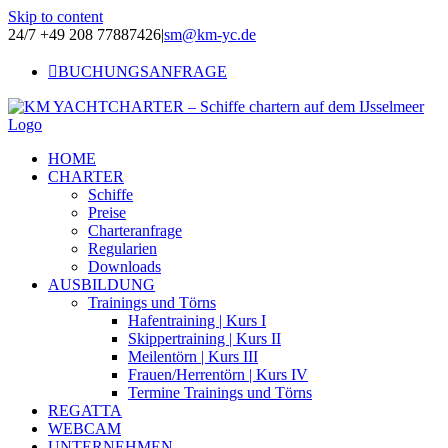
Skip to content
24/7 +49 208 77887426
|
sm@km-yc.de
BUCHUNGSANFRAGE
HOME
CHARTER
Schiffe
Preise
Charteranfrage
Regularien
Downloads
AUSBILDUNG
Trainings und Törns
Hafentraining | Kurs I
Skippertraining | Kurs II
Meilentörn | Kurs III
Frauen/Herrentörn | Kurs IV
Termine Trainings und Törns
REGATTA
WEBCAM
UNTERNEHMEN