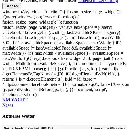
Für weitere Details, lesen Sie bitte unsere
Datenschutzerklärung
I Accept
window.fbAsyncInit = function() { fusion_resize_page_widget();
jQuery( window ).on( 'resize', function() {
fusion_resize_page_widget(); }); function
fusion_resize_page_widget() { var availableSpace = jQuery(
'.facebook-like-widget-2' ).width(), lastAvailableSPace = jQuery(
'.facebook-like-widget-2 .fb-page' ).attr( 'data-width' ), maxWidth =
500; if ( 1 > availableSpace ) { availableSpace = maxWidth; } if (
availableSpace != lastAvailableSPace && availableSpace !=
maxWidth ) { if ( maxWidth < availableSpace ) { availableSpace =
maxWidth; } jQuery('.facebook-like-widget-2 .fb-page' ).attr( 'data-
width', Math.floor( availableSpace ) ); if ( 'undefined' !== typeof FB
) { FB.XFBML.parse(); } } } }; ( function( d, s, id ) { var js, fjs =
d.getElementsByTagName( s )[0]; if ( d.getElementById( id ) ) {
return; } js = d.createElement( s ); js.id = id; js.src =
"https://connect.facebook.net/de_DE_formal/sdk.js#xfbml=1&versio
fjs.parentNode.insertBefore( js, fjs ); }( document, 'script',
'facebook-jssdk' ) );
KM YACHT
News
Aktuelles Wetter