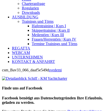
Charteranfrage
Regularien
Downloads
AUSBILDUNG
Trainings und Törns
Hafentraining | Kurs I
Skippertraining | Kurs II
Meilentörn | Kurs III
Frauen/Herrentörn | Kurs IV
Termine Trainings und Törns
REGATTA
WEBCAM
UNTERNEHMEN
KONTAKT & ANFAHRT
csm_Bav33_066_daaf5e549d
svedemi
Finde uns auf Facebook
Facebook benötigt aus Datenschutzgründen Ihre Erlaubnis,
geladen zu werden.