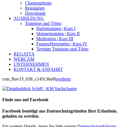
Charteranfrage
Regularien
Downloads
AUSBILDUNG
Trainings und Törns
Hafentraining | Kurs I
Skippertraining | Kurs II
Meilentörn | Kurs III
Frauen/Herrentörn | Kurs IV
Termine Trainings und Törns
REGATTA
WEBCAM
UNTERNEHMEN
KONTAKT & ANFAHRT
csm_Bav33_038_c145c36a9f
svedemi
Finde uns auf Facebook
Facebook benötigt aus Datenschutzgründen Ihre Erlaubnis,
geladen zu werden.
Für weitere Details, lesen Sie bitte unsere
Datenschutzerklärung