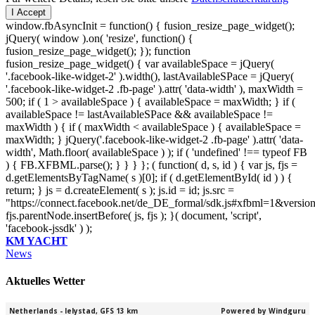
I Accept
window.fbAsyncInit = function() { fusion_resize_page_widget();
jQuery( window ).on( 'resize', function() {
fusion_resize_page_widget(); }); function
fusion_resize_page_widget() { var availableSpace = jQuery(
'.facebook-like-widget-2' ).width(), lastAvailableSPace = jQuery(
'.facebook-like-widget-2 .fb-page' ).attr( 'data-width' ), maxWidth =
500; if ( 1 > availableSpace ) { availableSpace = maxWidth; } if (
availableSpace != lastAvailableSPace && availableSpace !=
maxWidth ) { if ( maxWidth < availableSpace ) { availableSpace =
maxWidth; } jQuery('.facebook-like-widget-2 .fb-page' ).attr( 'data-
width', Math.floor( availableSpace ) ); if ( 'undefined' !== typeof FB
) { FB.XFBML.parse(); } } } }; ( function( d, s, id ) { var js, fjs =
d.getElementsByTagName( s )[0]; if ( d.getElementById( id ) ) {
return; } js = d.createElement( s ); js.id = id; js.src =
"https://connect.facebook.net/de_DE_formal/sdk.js#xfbml=1&versio
fjs.parentNode.insertBefore( js, fjs ); }( document, 'script',
'facebook-jssdk' ) );
KM YACHT
News
Aktuelles Wetter