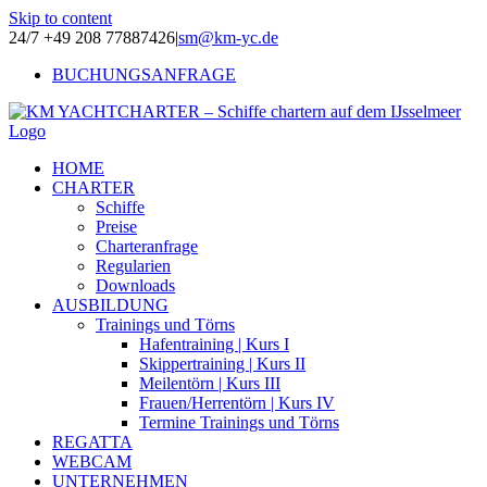
Skip to content
24/7 +49 208 77887426
|
sm@km-yc.de
BUCHUNGSANFRAGE
HOME
CHARTER
Schiffe
Preise
Charteranfrage
Regularien
Downloads
AUSBILDUNG
Trainings und Törns
Hafentraining | Kurs I
Skippertraining | Kurs II
Meilentörn | Kurs III
Frauen/Herrentörn | Kurs IV
Termine Trainings und Törns
REGATTA
WEBCAM
UNTERNEHMEN