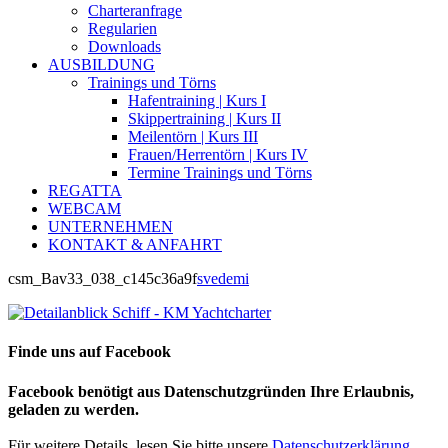
Charteranfrage
Regularien
Downloads
AUSBILDUNG
Trainings und Törns
Hafentraining | Kurs I
Skippertraining | Kurs II
Meilentörn | Kurs III
Frauen/Herrentörn | Kurs IV
Termine Trainings und Törns
REGATTA
WEBCAM
UNTERNEHMEN
KONTAKT & ANFAHRT
csm_Bav33_038_c145c36a9f
svedemi
Finde uns auf Facebook
Facebook benötigt aus Datenschutzgründen Ihre Erlaubnis,
geladen zu werden.
Für weitere Details, lesen Sie bitte unsere
Datenschutzerklärung