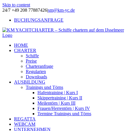
Skip to content
24/7 +49 208 77887426
|
sm@km-yc.de
BUCHUNGSANFRAGE
HOME
CHARTER
Schiffe
Preise
Charteranfrage
Regularien
Downloads
AUSBILDUNG
Trainings und Törns
Hafentraining | Kurs I
Skippertraining | Kurs II
Meilentörn | Kurs III
Frauen/Herrentörn | Kurs IV
Termine Trainings und Törns
REGATTA
WEBCAM
UNTERNEHMEN