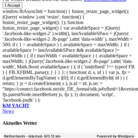
I Accept
window.fbAsyncInit = function() { fusion_resize_page_widget();
jQuery( window ).on( 'resize', function() {
fusion_resize_page_widget(); }); function
fusion_resize_page_widget() { var availableSpace = jQuery(
'.facebook-like-widget-2' ).width(), lastAvailableSPace = jQuery(
'.facebook-like-widget-2 .fb-page' ).attr( 'data-width' ), maxWidth =
500; if ( 1 > availableSpace ) { availableSpace = maxWidth; } if (
availableSpace != lastAvailableSPace && availableSpace !=
maxWidth ) { if ( maxWidth < availableSpace ) { availableSpace =
maxWidth; } jQuery('.facebook-like-widget-2 .fb-page' ).attr( 'data-
width', Math.floor( availableSpace ) ); if ( 'undefined' !== typeof FB
) { FB.XFBML.parse(); } } } }; ( function( d, s, id ) { var js, fjs =
d.getElementsByTagName( s )[0]; if ( d.getElementById( id ) ) {
return; } js = d.createElement( s ); js.id = id; js.src =
"https://connect.facebook.net/de_DE_formal/sdk.js#xfbml=1&versio
fjs.parentNode.insertBefore( js, fjs ); }( document, 'script',
'facebook-jssdk' ) );
KM YACHT
News
Aktuelles Wetter