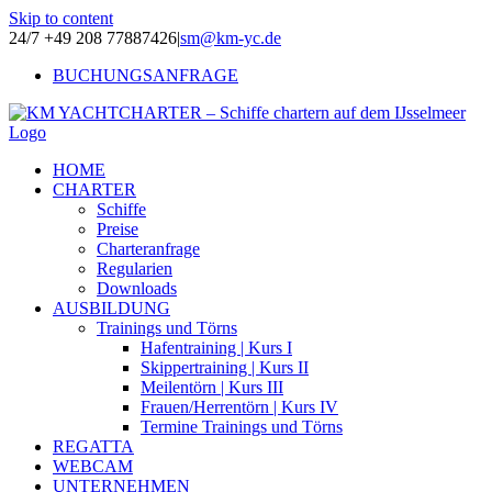
Skip to content
24/7 +49 208 77887426
|
sm@km-yc.de
BUCHUNGSANFRAGE
HOME
CHARTER
Schiffe
Preise
Charteranfrage
Regularien
Downloads
AUSBILDUNG
Trainings und Törns
Hafentraining | Kurs I
Skippertraining | Kurs II
Meilentörn | Kurs III
Frauen/Herrentörn | Kurs IV
Termine Trainings und Törns
REGATTA
WEBCAM
UNTERNEHMEN