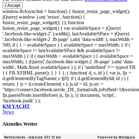
I Accept
window.fbAsyncInit = function() { fusion_resize_page_widget();
jQuery( window ).on( 'resize', function() {
fusion_resize_page_widget(); }); function
fusion_resize_page_widget() { var availableSpace = jQuery(
'.facebook-like-widget-2' ).width(), lastAvailableSPace = jQuery(
'.facebook-like-widget-2 .fb-page' ).attr( 'data-width' ), maxWidth =
500; if ( 1 > availableSpace ) { availableSpace = maxWidth; } if (
availableSpace != lastAvailableSPace && availableSpace !=
maxWidth ) { if ( maxWidth < availableSpace ) { availableSpace =
maxWidth; } jQuery('.facebook-like-widget-2 .fb-page' ).attr( 'data-
width', Math.floor( availableSpace ) ); if ( 'undefined' !== typeof FB
) { FB.XFBML.parse(); } } } }; ( function( d, s, id ) { var js, fjs =
d.getElementsByTagName( s )[0]; if ( d.getElementById( id ) ) {
return; } js = d.createElement( s ); js.id = id; js.src =
"https://connect.facebook.net/de_DE_formal/sdk.js#xfbml=1&versio
fjs.parentNode.insertBefore( js, fjs ); }( document, 'script',
'facebook-jssdk' ) );
KM YACHT
News
Aktuelles Wetter