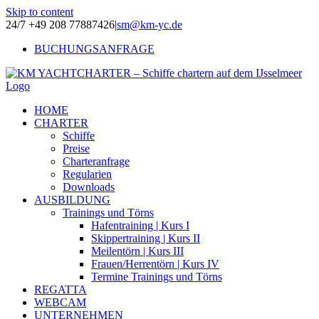
Skip to content
24/7 +49 208 77887426
|
sm@km-yc.de
BUCHUNGSANFRAGE
HOME
CHARTER
Schiffe
Preise
Charteranfrage
Regularien
Downloads
AUSBILDUNG
Trainings und Törns
Hafentraining | Kurs I
Skippertraining | Kurs II
Meilentörn | Kurs III
Frauen/Herrentörn | Kurs IV
Termine Trainings und Törns
REGATTA
WEBCAM
UNTERNEHMEN