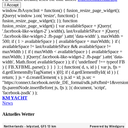
I Accept
window.fbAsyncInit = function() { fusion_resize_page_widget();
jQuery( window ).on( 'resize', function() {
fusion_resize_page_widget(); }); function
fusion_resize_page_widget() { var availableSpace = jQuery(
'.facebook-like-widget-2' ).width(), lastAvailableSPace = jQuery(
'.facebook-like-widget-2 .fb-page' ).attr( 'data-width' ), maxWidth =
500; if ( 1 > availableSpace ) { availableSpace = maxWidth; } if (
availableSpace != lastAvailableSPace && availableSpace !=
maxWidth ) { if ( maxWidth < availableSpace ) { availableSpace =
maxWidth; } jQuery('.facebook-like-widget-2 .fb-page' ).attr( 'data-
width', Math.floor( availableSpace ) ); if ( 'undefined' !== typeof FB
) { FB.XFBML.parse(); } } } }; ( function( d, s, id ) { var js, fjs =
d.getElementsByTagName( s )[0]; if ( d.getElementById( id ) ) {
return; } js = d.createElement( s ); js.id = id; js.src =
"https://connect.facebook.net/de_DE_formal/sdk.js#xfbml=1&versio
fjs.parentNode.insertBefore( js, fjs ); }( document, 'script',
'facebook-jssdk' ) );
KM YACHT
News
Aktuelles Wetter