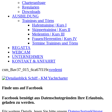
Charteranfrage
Regularien
Downloads
AUSBILDUNG
Trainings und Törns
Hafentraining | Kurs I
Skippertraining | Kurs II
Meilentörn | Kurs III
Frauen/Herrentörn | Kurs IV
Termine Trainings und Törns
REGATTA
WEBCAM
UNTERNEHMEN
KONTAKT & ANFAHRT
csm_Bav37_015_6ca67f119c
svedemi
Finde uns auf Facebook
Facebook benötigt aus Datenschutzgründen Ihre Erlaubnis,
geladen zu werden.
Für weitere Details, lesen Sie bitte unsere
Datenschutzerklärung