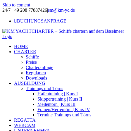
Skip to content
24/7 +49 208 77887426
|
sm@km-yc.de
BUCHUNGSANFRAGE
HOME
CHARTER
Schiffe
Preise
Charteranfrage
Regularien
Downloads
AUSBILDUNG
Trainings und Törns
Hafentraining | Kurs I
Skippertraining | Kurs II
Meilentörn | Kurs III
Frauen/Herrentörn | Kurs IV
Termine Trainings und Törns
REGATTA
WEBCAM
UNTERNEHMEN