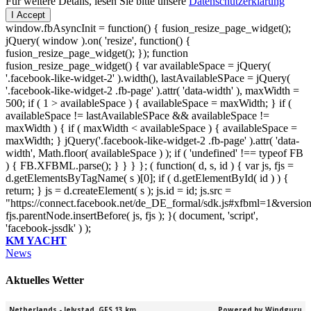
Für weitere Details, lesen Sie bitte unsere
Datenschutzerklärung
I Accept
window.fbAsyncInit = function() { fusion_resize_page_widget();
jQuery( window ).on( 'resize', function() {
fusion_resize_page_widget(); }); function
fusion_resize_page_widget() { var availableSpace = jQuery(
'.facebook-like-widget-2' ).width(), lastAvailableSPace = jQuery(
'.facebook-like-widget-2 .fb-page' ).attr( 'data-width' ), maxWidth =
500; if ( 1 > availableSpace ) { availableSpace = maxWidth; } if (
availableSpace != lastAvailableSPace && availableSpace !=
maxWidth ) { if ( maxWidth < availableSpace ) { availableSpace =
maxWidth; } jQuery('.facebook-like-widget-2 .fb-page' ).attr( 'data-
width', Math.floor( availableSpace ) ); if ( 'undefined' !== typeof FB
) { FB.XFBML.parse(); } } } }; ( function( d, s, id ) { var js, fjs =
d.getElementsByTagName( s )[0]; if ( d.getElementById( id ) ) {
return; } js = d.createElement( s ); js.id = id; js.src =
"https://connect.facebook.net/de_DE_formal/sdk.js#xfbml=1&versio
fjs.parentNode.insertBefore( js, fjs ); }( document, 'script',
'facebook-jssdk' ) );
KM YACHT
News
Aktuelles Wetter