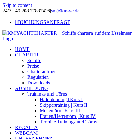
Skip to content
24/7 +49 208 77887426
|
sm@km-yc.de
BUCHUNGSANFRAGE
HOME
CHARTER
Schiffe
Preise
Charteranfrage
Regularien
Downloads
AUSBILDUNG
Trainings und Törns
Hafentraining | Kurs I
Skippertraining | Kurs II
Meilentörn | Kurs III
Frauen/Herrentörn | Kurs IV
Termine Trainings und Törns
REGATTA
WEBCAM
UNTERNEHMEN