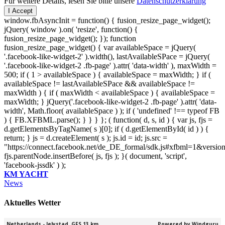
Für weitere Details, lesen Sie bitte unsere
Datenschutzerklärung
I Accept
window.fbAsyncInit = function() { fusion_resize_page_widget();
jQuery( window ).on( 'resize', function() {
fusion_resize_page_widget(); }); function
fusion_resize_page_widget() { var availableSpace = jQuery(
'.facebook-like-widget-2' ).width(), lastAvailableSPace = jQuery(
'.facebook-like-widget-2 .fb-page' ).attr( 'data-width' ), maxWidth =
500; if ( 1 > availableSpace ) { availableSpace = maxWidth; } if (
availableSpace != lastAvailableSPace && availableSpace !=
maxWidth ) { if ( maxWidth < availableSpace ) { availableSpace =
maxWidth; } jQuery('.facebook-like-widget-2 .fb-page' ).attr( 'data-
width', Math.floor( availableSpace ) ); if ( 'undefined' !== typeof FB
) { FB.XFBML.parse(); } } } }; ( function( d, s, id ) { var js, fjs =
d.getElementsByTagName( s )[0]; if ( d.getElementById( id ) ) {
return; } js = d.createElement( s ); js.id = id; js.src =
"https://connect.facebook.net/de_DE_formal/sdk.js#xfbml=1&versio
fjs.parentNode.insertBefore( js, fjs ); }( document, 'script',
'facebook-jssdk' ) );
KM YACHT
News
Aktuelles Wetter