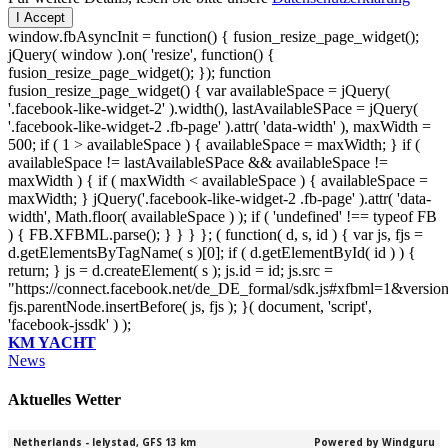
I Accept
window.fbAsyncInit = function() { fusion_resize_page_widget();
jQuery( window ).on( 'resize', function() {
fusion_resize_page_widget(); }); function
fusion_resize_page_widget() { var availableSpace = jQuery(
'.facebook-like-widget-2' ).width(), lastAvailableSPace = jQuery(
'.facebook-like-widget-2 .fb-page' ).attr( 'data-width' ), maxWidth =
500; if ( 1 > availableSpace ) { availableSpace = maxWidth; } if (
availableSpace != lastAvailableSPace && availableSpace !=
maxWidth ) { if ( maxWidth < availableSpace ) { availableSpace =
maxWidth; } jQuery('.facebook-like-widget-2 .fb-page' ).attr( 'data-
width', Math.floor( availableSpace ) ); if ( 'undefined' !== typeof FB
) { FB.XFBML.parse(); } } } }; ( function( d, s, id ) { var js, fjs =
d.getElementsByTagName( s )[0]; if ( d.getElementById( id ) ) {
return; } js = d.createElement( s ); js.id = id; js.src =
"https://connect.facebook.net/de_DE_formal/sdk.js#xfbml=1&versio
fjs.parentNode.insertBefore( js, fjs ); }( document, 'script',
'facebook-jssdk' ) );
KM YACHT
News
Aktuelles Wetter