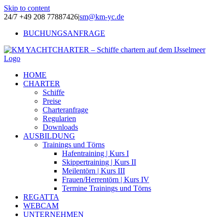
Skip to content
24/7 +49 208 77887426
|
sm@km-yc.de
BUCHUNGSANFRAGE
HOME
CHARTER
Schiffe
Preise
Charteranfrage
Regularien
Downloads
AUSBILDUNG
Trainings und Törns
Hafentraining | Kurs I
Skippertraining | Kurs II
Meilentörn | Kurs III
Frauen/Herrentörn | Kurs IV
Termine Trainings und Törns
REGATTA
WEBCAM
UNTERNEHMEN