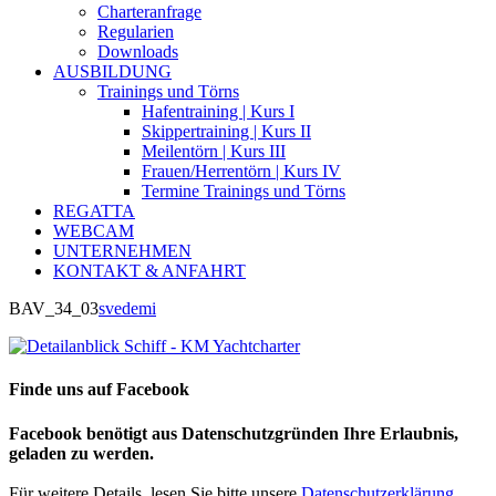
Charteranfrage
Regularien
Downloads
AUSBILDUNG
Trainings und Törns
Hafentraining | Kurs I
Skippertraining | Kurs II
Meilentörn | Kurs III
Frauen/Herrentörn | Kurs IV
Termine Trainings und Törns
REGATTA
WEBCAM
UNTERNEHMEN
KONTAKT & ANFAHRT
BAV_34_03
svedemi
Finde uns auf Facebook
Facebook benötigt aus Datenschutzgründen Ihre Erlaubnis,
geladen zu werden.
Für weitere Details, lesen Sie bitte unsere
Datenschutzerklärung