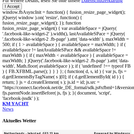
Für weitere Details, lesen Sie bitte unsere
Datenschutzerklärung
I Accept
window.fbAsyncInit = function() { fusion_resize_page_widget();
jQuery( window ).on( 'resize', function() {
fusion_resize_page_widget(); }); function
fusion_resize_page_widget() { var availableSpace = jQuery(
'.facebook-like-widget-2' ).width(), lastAvailableSPace = jQuery(
'.facebook-like-widget-2 .fb-page' ).attr( 'data-width' ), maxWidth =
500; if ( 1 > availableSpace ) { availableSpace = maxWidth; } if (
availableSpace != lastAvailableSPace && availableSpace !=
maxWidth ) { if ( maxWidth < availableSpace ) { availableSpace =
maxWidth; } jQuery('.facebook-like-widget-2 .fb-page' ).attr( 'data-
width', Math.floor( availableSpace ) ); if ( 'undefined' !== typeof FB
) { FB.XFBML.parse(); } } } }; ( function( d, s, id ) { var js, fjs =
d.getElementsByTagName( s )[0]; if ( d.getElementById( id ) ) {
return; } js = d.createElement( s ); js.id = id; js.src =
"https://connect.facebook.net/de_DE_formal/sdk.js#xfbml=1&versio
fjs.parentNode.insertBefore( js, fjs ); }( document, 'script',
'facebook-jssdk' ) );
KM YACHT
News
Aktuelles Wetter