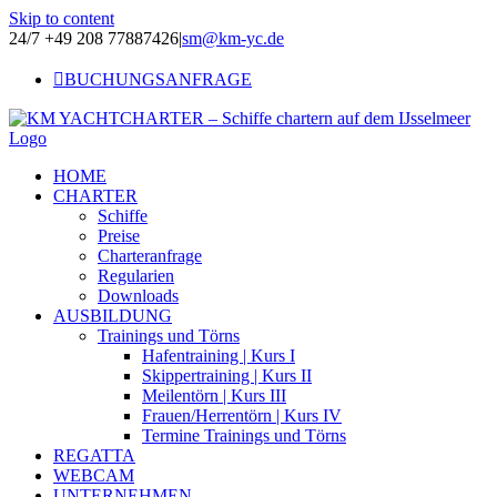
Skip to content
24/7 +49 208 77887426
|
sm@km-yc.de
BUCHUNGSANFRAGE
HOME
CHARTER
Schiffe
Preise
Charteranfrage
Regularien
Downloads
AUSBILDUNG
Trainings und Törns
Hafentraining | Kurs I
Skippertraining | Kurs II
Meilentörn | Kurs III
Frauen/Herrentörn | Kurs IV
Termine Trainings und Törns
REGATTA
WEBCAM
UNTERNEHMEN