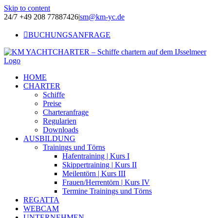
Skip to content
24/7 +49 208 77887426
|
sm@km-yc.de
BUCHUNGSANFRAGE
HOME
CHARTER
Schiffe
Preise
Charteranfrage
Regularien
Downloads
AUSBILDUNG
Trainings und Törns
Hafentraining | Kurs I
Skippertraining | Kurs II
Meilentörn | Kurs III
Frauen/Herrentörn | Kurs IV
Termine Trainings und Törns
REGATTA
WEBCAM
UNTERNEHMEN