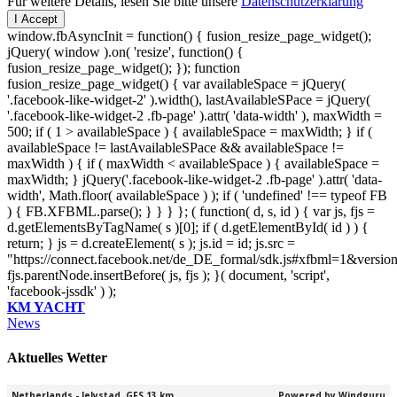
Für weitere Details, lesen Sie bitte unsere
Datenschutzerklärung
I Accept
window.fbAsyncInit = function() { fusion_resize_page_widget();
jQuery( window ).on( 'resize', function() {
fusion_resize_page_widget(); }); function
fusion_resize_page_widget() { var availableSpace = jQuery(
'.facebook-like-widget-2' ).width(), lastAvailableSPace = jQuery(
'.facebook-like-widget-2 .fb-page' ).attr( 'data-width' ), maxWidth =
500; if ( 1 > availableSpace ) { availableSpace = maxWidth; } if (
availableSpace != lastAvailableSPace && availableSpace !=
maxWidth ) { if ( maxWidth < availableSpace ) { availableSpace =
maxWidth; } jQuery('.facebook-like-widget-2 .fb-page' ).attr( 'data-
width', Math.floor( availableSpace ) ); if ( 'undefined' !== typeof FB
) { FB.XFBML.parse(); } } } }; ( function( d, s, id ) { var js, fjs =
d.getElementsByTagName( s )[0]; if ( d.getElementById( id ) ) {
return; } js = d.createElement( s ); js.id = id; js.src =
"https://connect.facebook.net/de_DE_formal/sdk.js#xfbml=1&versio
fjs.parentNode.insertBefore( js, fjs ); }( document, 'script',
'facebook-jssdk' ) );
KM YACHT
News
Aktuelles Wetter