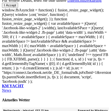
Für weitere Details, lesen Sie bitte unsere
Datenschutzerklärung
I Accept
window.fbAsyncInit = function() { fusion_resize_page_widget();
jQuery( window ).on( 'resize', function() {
fusion_resize_page_widget(); }); function
fusion_resize_page_widget() { var availableSpace = jQuery(
'.facebook-like-widget-2' ).width(), lastAvailableSPace = jQuery(
'.facebook-like-widget-2 .fb-page' ).attr( 'data-width' ), maxWidth =
500; if ( 1 > availableSpace ) { availableSpace = maxWidth; } if (
availableSpace != lastAvailableSPace && availableSpace !=
maxWidth ) { if ( maxWidth < availableSpace ) { availableSpace =
maxWidth; } jQuery('.facebook-like-widget-2 .fb-page' ).attr( 'data-
width', Math.floor( availableSpace ) ); if ( 'undefined' !== typeof FB
) { FB.XFBML.parse(); } } } }; ( function( d, s, id ) { var js, fjs =
d.getElementsByTagName( s )[0]; if ( d.getElementById( id ) ) {
return; } js = d.createElement( s ); js.id = id; js.src =
"https://connect.facebook.net/de_DE_formal/sdk.js#xfbml=1&versio
fjs.parentNode.insertBefore( js, fjs ); }( document, 'script',
'facebook-jssdk' ) );
KM YACHT
News
Aktuelles Wetter