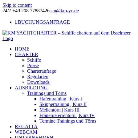
Skip to content
24/7 +49 208 77887426
|
sm@km-yc.de
BUCHUNGSANFRAGE
HOME
CHARTER
Schiffe
Preise
Charteranfrage
Regularien
Downloads
AUSBILDUNG
Trainings und Törns
Hafentraining | Kurs I
Skippertraining | Kurs II
Meilentörn | Kurs III
Frauen/Herrentörn | Kurs IV
Termine Trainings und Törns
REGATTA
WEBCAM
UNTERNEHMEN